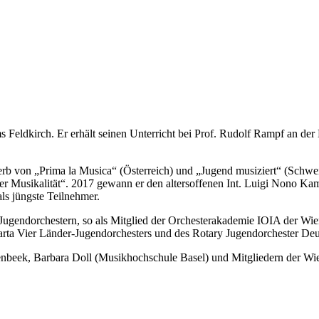
 Feldkirch. Er erhält seinen Unterricht bei Prof. Rudolf Rampf an de
b von „Prima la Musica“ (Österreich) und „Jugend musiziert“ (Schweiz
bler Musikalität“. 2017 gewann er den altersoffenen Int. Luigi Nono 
ls jüngste Teilnehmer.
 Jugendorchestern, so als Mitglied der Orchesterakademie IOIA der Wi
uarta Vier Länder-Jugendorchesters und des Rotary Jugendorchester Deu
nbeek, Barbara Doll (Musikhochschule Basel) und Mitgliedern der Wi