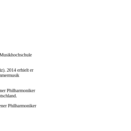
r Musikhochschule
). 2014 erhielt er
Kammermusik
ener Philharmoniker
tschland.
ener Philharmoniker