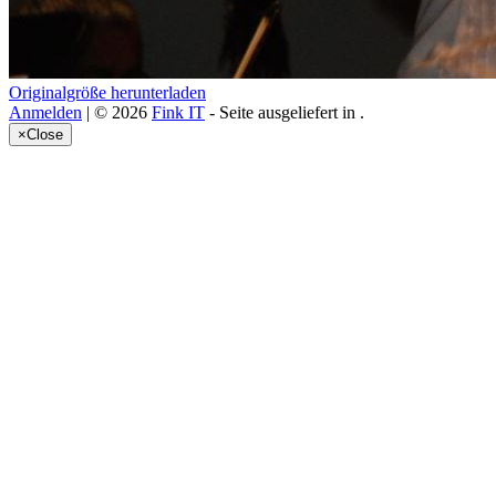
Originalgröße herunterladen
Anmelden
| © 2026
Fink IT
- Seite ausgeliefert in
.
×
Close