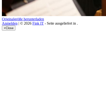
Originalgröße herunterladen
Anmelden
| © 2026
Fink IT
- Seite ausgeliefert in
.
×
Close