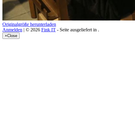
Originalgröße herunterladen
Anmelden
| © 2026
Fink IT
- Seite ausgeliefert in
.
×
Close